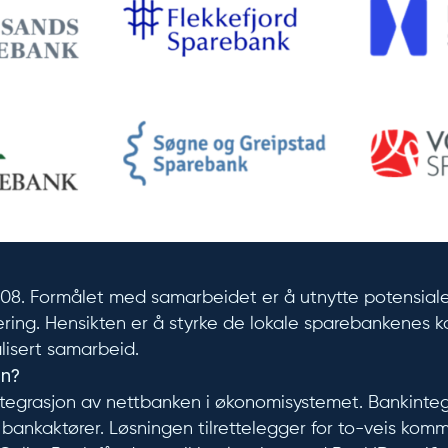
008. Formålet med samarbeidet er å utnytte potensiale
ering. Hensikten er å styrke de lokale sparebankenes 
isert samarbeid.
on?
integrasjon av nettbanken i økonomisystemet. Bankinteg
 bankaktører. Løsningen tilrettelegger for to-veis kom