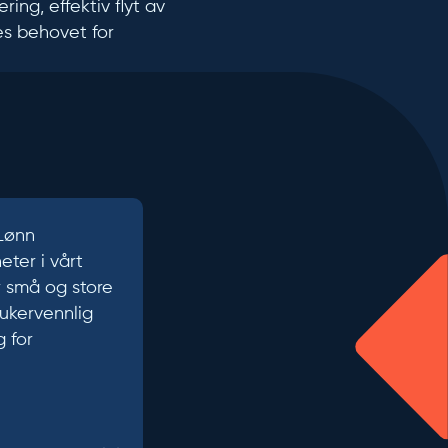
ing, effektiv flyt av
es behovet for
 Lønn
eter i vårt
r små og store
rukervennlig
g for