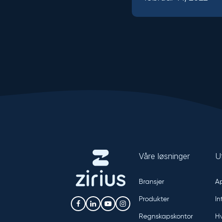
Våre løsninger
U
Bransjer
Ap
Produkter
In
Regnskapskontor
Hv