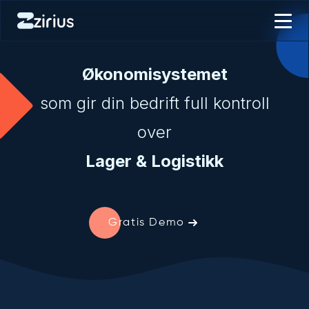
Økonomisystemet
som gir din bedrift full kontroll
over
L
a
g
e
r
&
L
o
g
i
s
t
i
k
k
Gratis Demo