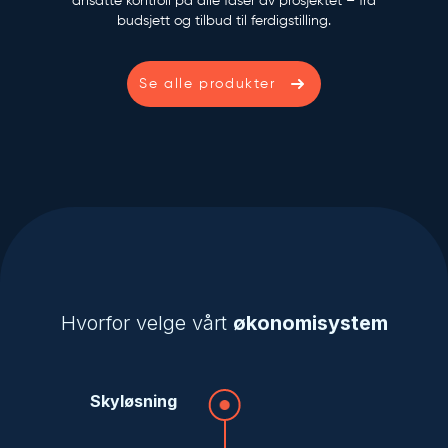
ansatte kontroll på alle faser av prosjektet – fra
budsjett og tilbud til ferdigstilling.
Se alle produkter
Hvorfor velge vårt
økonomisystem
Skyløsning