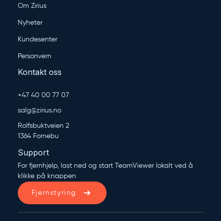
Om Zirius
Nyheter
Kundesenter
Personvern
Kontakt oss
+47 40 00 77 07
salg@zirius.no
Rolfsbuktveien 2
1364 Fornebu
Support
For fjernhjelp, last ned og start TeamViewer lokalt ved å
klikke på knappen
Fjernstyring