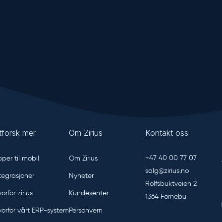
tforsk mer
Om Zirius
Kontakt oss
+47 40 00 77 07
per til mobil
Om Zirius
salg@zirius.no
tegrasjoner
Nyheter
Rolfsbuktveien 2
orfor zirius
Kundesenter
1364 Fornebu
orfor vårt ERP-system
Personvern