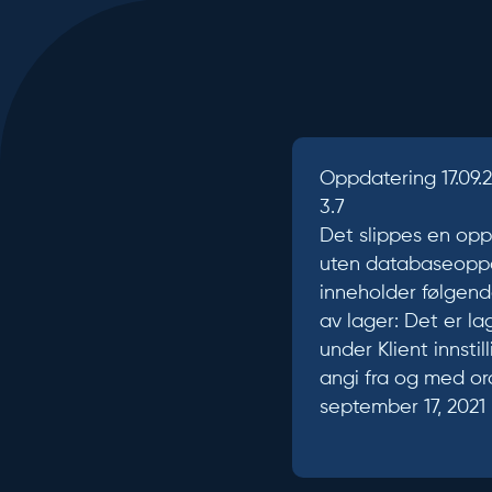
Oppdatering 17.09.2
3.7
Det slippes en opp
uten databaseoppd
inneholder følgend
av lager: Det er la
under Klient innstil
angi fra og med o
september 17, 2021