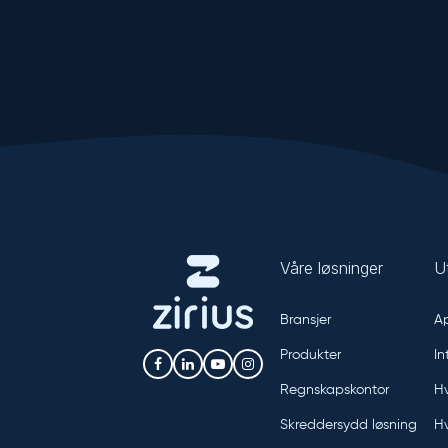
Våre løsninger
U
Bransjer
Ap
Produkter
In
Regnskapskontor
Hv
Skreddersydd løsning
Hv