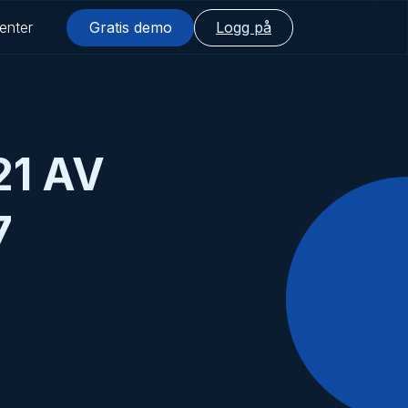
enter
Gratis demo
Logg på
21 AV
7