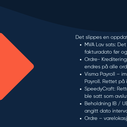
Det slippes en oppda
MVA Lav sats:
Det 
fakturadato før og 
Ordre- Kreditering
endres på alle ord
Visma Payroll – im
Payroll. Rettet på
SpeedyCraft:
Rett
ble satt som avslu
Beholdning IB / U
angitt dato interva
Ordre – varelokasj