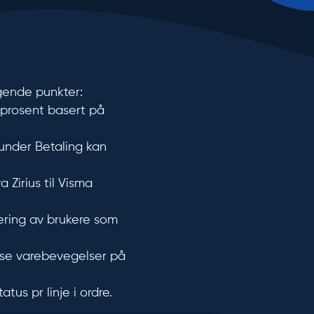
gende punkter:
2 prosent basert på
 under Betaling kan
 Zirius til Visma
ering av brukere som
vise varebevegelser på
tus pr linje i ordre.