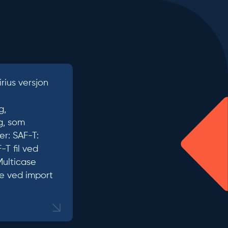
irius versjon
g,
g, som
er: SAF-T:
-T fil ved
Multicase
de ved import