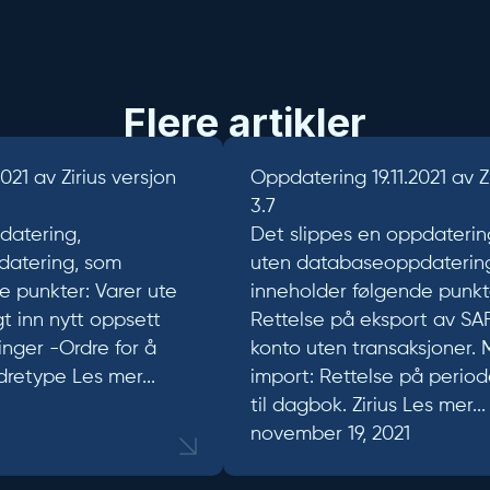
Flere artikler
021 av Zirius versjon
Oppdatering 19.11.2021 av Z
3.7
datering,
Det slippes en oppdaterin
atering, som
uten databaseoppdaterin
e punkter: Varer ute
inneholder følgende punkt
gt inn nytt oppsett
Rettelse på eksport av SAF
linger -Ordre for å
konto uten transaksjoner. 
rdretype
Les mer...
import: Rettelse på perio
til dagbok. Zirius
Les mer...
november 19, 2021