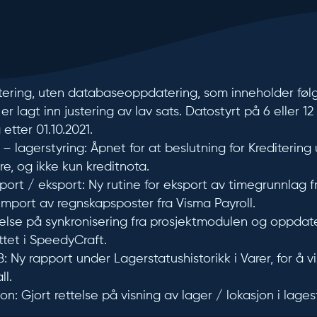
tering, uten databaseoppdatering, som inneholder føl
er lagt inn justering av lav sats. Datostyrt på 6 eller 1
etter 01.10.2021.
 – lagerstyring:
Åpnet for at beslutning for Kreditering
re, og ikke kun kreditnota.
port / eksport:
Ny rutine for eksport av timegrunnlag fra
 import av regnskapsposter fra Visma Payroll.
else på synkronisering fra prosjektmodulen og oppdat
ttet i SpeedyCraft.
B:
Ny rapport under Lagerstatushistorikk i Varer, for å 
ll.
on:
Gjort rettelse på visning av lager / lokasjon i lagesta