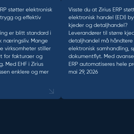
ERP støtter elektronisk
Visste du at Zirius ERP stø
rygg og effektiv
elektronisk handel (EDI) b
kjeder og detaljhandel?
ing er blitt standard i
Leverandører til større kje
sk næringsliv. Mange
detaljhandel må håndtere h
e virksomheter stiller
elektronisk samhandling, 
 for fakturaer og
dokumentflyt. Med avansert
. Med EHF i Zirius
ERP automatiseres hele pr
essen enklere og mer
mai 29, 2026