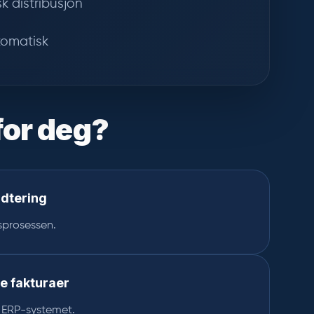
k distribusjon
tomatisk
for deg?
ndtering
sprosessen.
te fakturaer
a ERP-systemet.