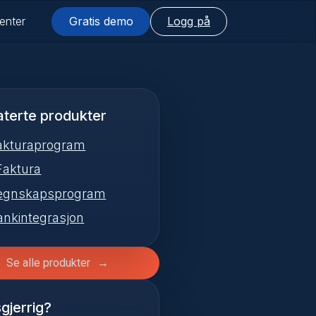
enter
Gratis demo
Logg på
aterte produkter
akturaprogram
Faktura
egnskapsprogram
ankintegrasjon
Se alle produkter
gjerrig?