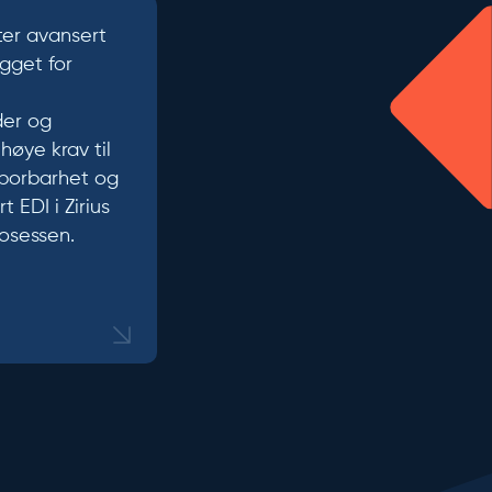
tter avansert
ygget for
der og
øye krav til
sporbarhet og
 EDI i Zirius
osessen.