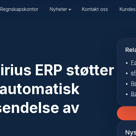
Regnskapskontor
Nyheter
Kontakt oss
Kundes
Rel
F
irius ERP støtter
e
– automatisk
R
B
tsendelse av
Nys