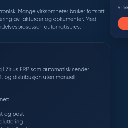
Vi h
ktronisk. Mange virksomheter bruker fortsatt
tering av fakturaer og dokumenter. Med
sendelsesprosessen automatiseres.
ng i Zirius ERP som automatisk sender
ift og distribusjon uten manuell
net:
int og post
oluttering