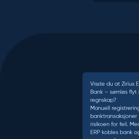
Visste du at Zirius 
Bank – sømløs flyt
regnskap?
Manuell registrerin
banktransaksjoner 
risikoen for feil. Me
ERP kobles bank o