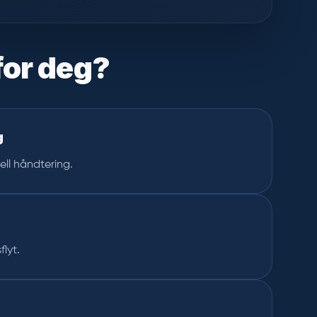
for deg?
g
ll håndtering.
flyt.