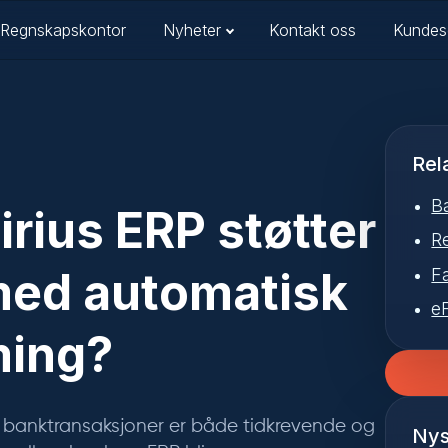
Regnskapskontor
Nyheter
Kontakt oss
Kundes
Rel
B
irius ERP støtter
R
med automatisk
F
e
ing?
g banktransaksjoner er både tidkrevende og
Nys