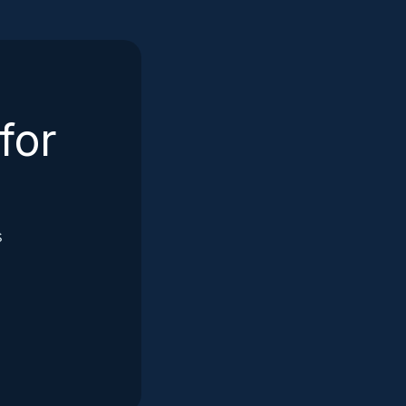
for
s