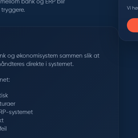
 mellom bank og ERP blir
Vi h
tryggere.
bank og økonomisystem sammen slik at
åndteres direkte i systemet.
net:
isk
turaer
 ERP-systemet
kt
eil