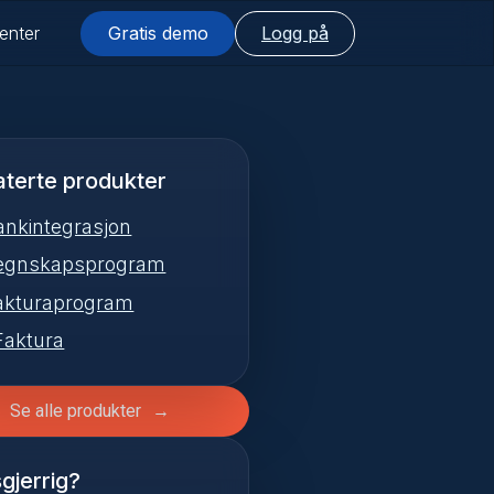
enter
Gratis demo
Logg på
aterte produkter
ankintegrasjon
egnskapsprogram
akturaprogram
Faktura
Se alle produkter
gjerrig?