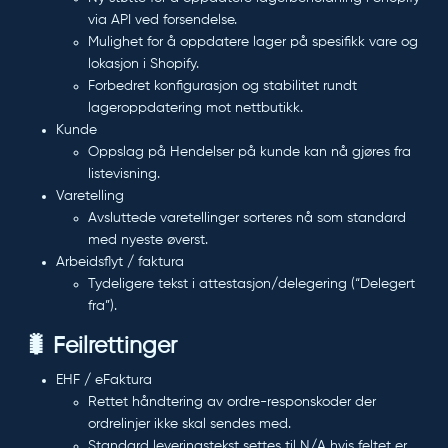
via API ved forsendelse.
Mulighet for å oppdatere lager på
spesifikk vare og
lokasjon
i Shopify.
Forbedret konfigurasjon og stabilitet rundt
lageroppdatering mot nettbutikk.
Kunde
Oppslag på Hendelser på kunde kan nå gjøres fra
listevisning.
Varetelling
Avsluttede varetellinger sorteres nå som standard
med nyeste øverst.
Arbeidsflyt / faktura
Tydeligere tekst i attestasjon/delegering (“Delegert
fra”).
🐛 Feilrettinger
EHF / eFaktura
Rettet håndtering av ordre-responskoder der
ordrelinjer ikke skal sendes med.
Standard leveringstekst settes til N/A hvis feltet er