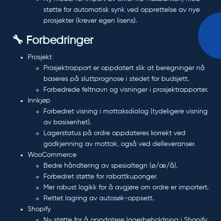
støtte for automatisk synk ved opprettelse av nye
prosjekter (krever egen lisens).
🔧 Forbedringer
Prosjekt
Prosjektrapport er oppdatert slik at beregninger nå
baseres på
sluttprognose
i stedet for budsjett.
Forbedrede feltnavn og visninger i prosjektrapporter.
Innkjøp
Forbedret visning i mottaksdialog (tydeligere visning
av basisenhet).
Lagerstatus på ordre oppdateres korrekt ved
godkjenning av mottak, også ved delleveranser.
WooCommerce
Bedre håndtering av spesialtegn (ø/æ/å).
Forbedret støtte for rabattkuponger.
Mer robust logikk for å avgjøre om ordre er importert.
Rettet lagring av autosøk-oppsett.
Shopify
Ny støtte for å oppdatere lagerbeholdning i Shopify