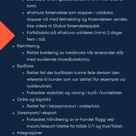
tomt.
eFaktura forsendelse som stopper i validator,
stopper nå med feilmelding og forsendelsen sendes
ikke videre til Global forsendelsesjobb.
Forfallsdato på eFaktura valideres (minst 2 dager
frem i tid).
Remittering
Rettet bokføring av kreditnota når leverandør står
med avvikende hovedbokskonto.
Byråliste
Rettet feil der byrålisten kunne feile dersom den
refererte til kunder som var slettet (for eksempel via
rydderutiner).
Forbedrer stabilitet og visning i byrå-/kundelister.
Ordre og logistikk
Rettet feil i lokasjonsnavn i ordreplukk.
Vareimport/-eksport
Forbedret håndtering av e-handel flagg ved
import/eksport (støtte for både 0/1 og true/false).
Integrasjoner