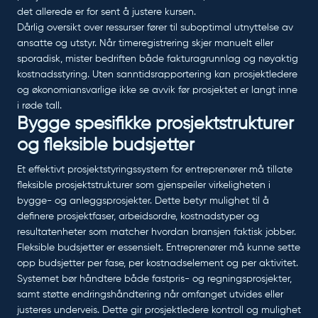
det allerede er for sent å justere kursen.
Dårlig oversikt over ressurser fører til suboptimal utnyttelse av
ansatte og utstyr. Når timeregistrering skjer manuelt eller
sporadisk, mister bedriften både fakturagrunnlag og nøyaktig
kostnadsstyring. Uten sanntidsrapportering kan prosjektledere
og økonomiansvarlige ikke se avvik før prosjektet er langt inne
i røde tall.
Bygge spesifikke prosjektstrukturer
og fleksible budsjetter
Et effektivt prosjektstyringssystem for entreprenører må tillate
fleksible prosjektstrukturer som gjenspeiler virkeligheten i
bygge- og anleggsprosjekter. Dette betyr mulighet til å
definere prosjektfaser, arbeidsordre, kostnadstyper og
resultatenheter som matcher hvordan bransjen faktisk jobber.
Fleksible budsjetter er essensielt. Entreprenører må kunne sette
opp budsjetter per fase, per kostnadselement og per aktivitet.
Systemet bør håndtere både fastpris- og regningsprosjekter,
samt støtte endringshåndtering når omfanget utvides eller
justeres underveis. Dette gir prosjektledere kontroll og mulighet