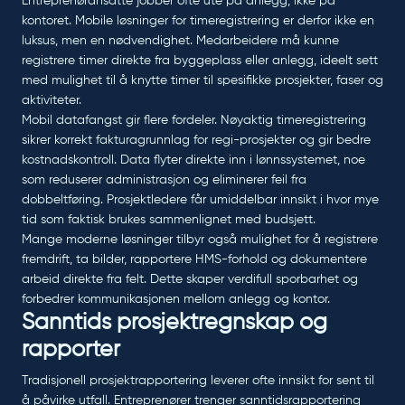
Entreprenøransatte jobber ofte ute på anlegg, ikke på
kontoret. Mobile løsninger for timeregistrering er derfor ikke en
luksus, men en nødvendighet. Medarbeidere må kunne
registrere timer direkte fra byggeplass eller anlegg, ideelt sett
med mulighet til å knytte timer til spesifikke prosjekter, faser og
aktiviteter.
Mobil datafangst gir flere fordeler. Nøyaktig timeregistrering
sikrer korrekt fakturagrunnlag for regi-prosjekter og gir bedre
kostnadskontroll. Data flyter direkte inn i lønnssystemet, noe
som reduserer administrasjon og eliminerer feil fra
dobbeltføring. Prosjektledere får umiddelbar innsikt i hvor mye
tid som faktisk brukes sammenlignet med budsjett.
Mange moderne løsninger tilbyr også mulighet for å registrere
fremdrift, ta bilder, rapportere HMS-forhold og dokumentere
arbeid direkte fra felt. Dette skaper verdifull sporbarhet og
forbedrer kommunikasjonen mellom anlegg og kontor.
Sanntids prosjektregnskap og
rapporter
Tradisjonell prosjektrapportering leverer ofte innsikt for sent til
å påvirke utfall. Entreprenører trenger sanntidsrapportering