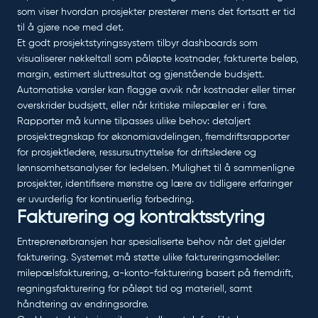
som viser hvordan prosjekter presterer mens det fortsatt er tid
til å gjøre noe med det.
Et godt prosjektstyringssystem tilbyr dashboards som
visualiserer nøkkeltall som påløpte kostnader, fakturerte beløp,
margin, estimert sluttresultat og gjenstående budsjett.
Automatiske varsler kan flagge avvik når kostnader eller timer
overskrider budsjett, eller når kritiske milepæler er i fare.
Rapporter må kunne tilpasses ulike behov: detaljert
prosjektregnskap for økonomiavdelingen, fremdriftsrapporter
for prosjektledere, ressursutnyttelse for driftsledere og
lønnsomhetsanalyser for ledelsen. Mulighet til å sammenligne
prosjekter, identifisere mønstre og lære av tidligere erfaringer
er uvurderlig for kontinuerlig forbedring.
Fakturering og kontraktsstyring
Entreprenørbransjen har spesialiserte behov når det gjelder
fakturering. Systemet må støtte ulike faktureringsmodeller:
milepælsfakturering, a-konto-fakturering basert på fremdrift,
regningsfakturering for påløpt tid og materiell, samt
håndtering av endringsordre.