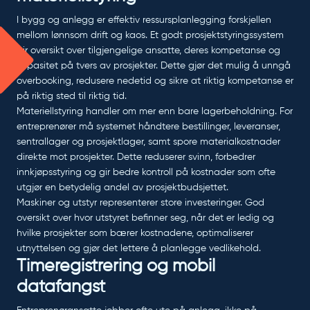
I bygg og anlegg er effektiv ressursplanlegging forskjellen
mellom lønnsom drift og kaos. Et godt prosjektstyringssystem
gir oversikt over tilgjengelige ansatte, deres kompetanse og
kapasitet på tvers av prosjekter. Dette gjør det mulig å unngå
overbooking, redusere nedetid og sikre at riktig kompetanse er
på riktig sted til riktig tid.
Materiellstyring handler om mer enn bare lagerbeholdning. For
entreprenører må systemet håndtere bestillinger, leveranser,
sentrallager og prosjektlager, samt spore materialkostnader
direkte mot prosjekter. Dette reduserer svinn, forbedrer
innkjøpsstyring og gir bedre kontroll på kostnader som ofte
utgjør en betydelig andel av prosjektbudsjettet.
Maskiner og utstyr representerer store investeringer. God
oversikt over hvor utstyret befinner seg, når det er ledig og
hvilke prosjekter som bærer kostnadene, optimaliserer
utnyttelsen og gjør det lettere å planlegge vedlikehold.
Timeregistrering og mobil
datafangst