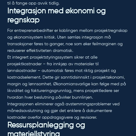
til å fange opp avvik tidlig.
Integrasjon med økonomi og
regnskap
For entreprenørbedrifter er koblingen mellom prosjektregnskap
og økonomisystem kritisk. Uten sømløs integrasjon må
transaksjoner føres to ganger, noe som øker feilmarginen og
reduserer effektiviteten dramatisk.
Et integrert prosjektstyringssystem sikrer at alle
prosjektkostnader – fra innkjøp av materialer til
lønnskostnader – automatisk føres mot riktig prosjekt og
kostnadselement. Dette gir sanntidsinnsikt i prosjektøkonomi,
margin og lønnsomhet. Økonomiansvarlige kan følge med på
likviditet og faktureringsgrunnlag, mens prosjektledere ser
hvordan hver beslutning påvirker bunnlinjen.
Integrasjonen eliminerer også avstemmingsproblemer ved
månedsavslutning og gjør det enklere å dokumentere
kostnader overfor oppdragsgivere og revisorer.
Ressursplanlegging og
materiellstyring