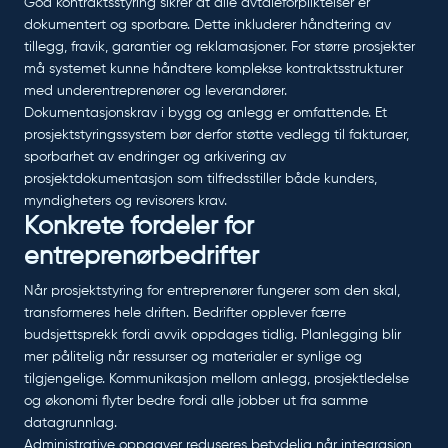
God kontraktsstyring sikrer at alle avtaleforpliktelser er
dokumentert og sporbare. Dette inkluderer håndtering av
tillegg, fravik, garantier og reklamasjoner. For større prosjekter
må systemet kunne håndtere komplekse kontraktsstrukturer
med underentreprenører og leverandører.
Dokumentasjonskrav i bygg og anlegg er omfattende. Et
prosjektstyringssystem bør derfor støtte vedlegg til fakturaer,
sporbarhet av endringer og arkivering av
prosjektdokumentasjon som tilfredsstiller både kunders,
myndigheters og revisorers krav.
Konkrete fordeler for
entreprenørbedrifter
Når prosjektstyring for entreprenører fungerer som den skal,
transformeres hele driften. Bedrifter opplever færre
budsjettsprekk fordi avvik oppdages tidlig. Planlegging blir
mer pålitelig når ressurser og materialer er synlige og
tilgjengelige. Kommunikasjon mellom anlegg, prosjektledelse
og økonomi flyter bedre fordi alle jobber ut fra samme
datagrunnlag.
Administrative oppgaver reduseres betydelig når integrasjon