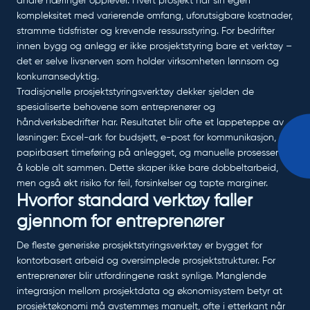
andre næringer opplever. Hvert prosjekt har sin egen
kompleksitet med varierende omfang, uforutsigbare kostnader,
stramme tidsfrister og krevende ressursstyring. For bedrifter
innen bygg og anlegg er ikke prosjektstyring bare et verktøy –
det er selve livsnerven som holder virksomheten lønnsom og
konkurransedyktig.
Tradisjonelle prosjektstyringsverktøy dekker sjelden de
spesialiserte behovene som entreprenører og
håndverksbedrifter har. Resultatet blir ofte et lappeteppe av
løsninger: Excel-ark for budsjett, e-post for kommunikasjon,
papirbasert timeføring på anlegget, og manuelle prosesser for
å koble alt sammen. Dette skaper ikke bare dobbeltarbeid,
men også økt risiko for feil, forsinkelser og tapte marginer.
Hvorfor standard verktøy faller
gjennom for entreprenører
De fleste generiske prosjektstyringsverktøy er bygget for
kontorbasert arbeid og oversimplede prosjektstrukturer. For
entreprenører blir utfordringene raskt synlige. Manglende
integrasjon mellom prosjektdata og økonomisystem betyr at
prosjektøkonomi må avstemmes manuelt, ofte i etterkant når