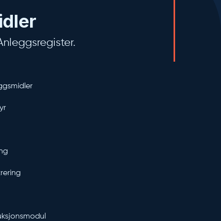
idler
Anleggsregister.
eggsmidler
yr
ing
rering
duksjonsmodul