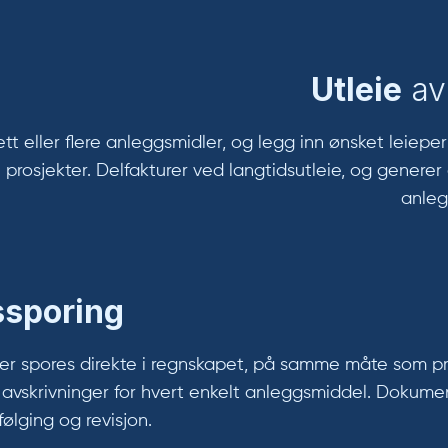
Utleie
av
 ett eller flere anleggsmidler, og legg inn ønsket leie
e prosjekter. Delfakturer ved langtidsutleie, og generer
anleg
sporing
er spores direkte i regnskapet, på samme måte som prosj
 avskrivninger for hvert enkelt anleggsmiddel. Dokumen
følging og revisjon.