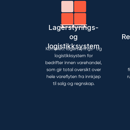
Lagerstyrings-
og
Re
logistikksystem
Komplett lagerstyrings- og
logistikksystem for
bedrifter innen varehandel,
som gir total oversikt over
f
hele vareflyten fra innkjøp
r
til salg og regnskap.