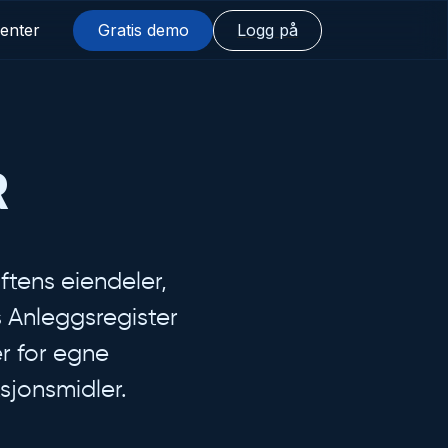
enter
Gratis demo
Logg på
R
iftens eiendeler,
s Anleggsregister
er for egne
sjonsmidler.