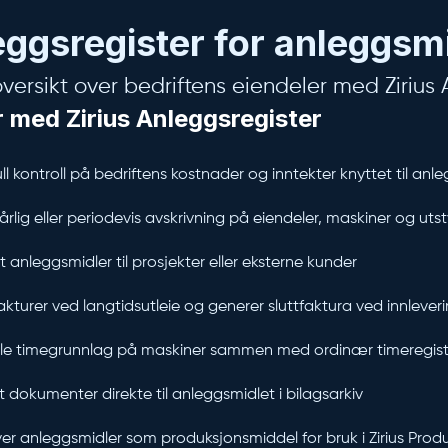
ggsregister for anleggsm
oversikt over bedriftens eiendeler med Zirius 
r med Zirius Anleggsregister
ull kontroll på bedriftens kostnader og inntekter knyttet til anl
 årlig eller periodevis avskrivning på eiendeler, maskiner og utst
ut anleggsmidler til prosjekter eller eksterne kunder
akturer ved langtidsutleie og generer sluttfaktura ved innlever
e timegrunnlag på maskiner sammen med ordinær timeregist
t dokumenter direkte til anleggsmidlet i bilagsarkiv
ver anleggsmidler som produksjonsmiddel for bruk i Zirius Pro