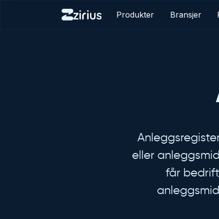
Produkter
Bransjer
Anleggsregistere
eller anleggsmid
får bedrif
anleggsmidl