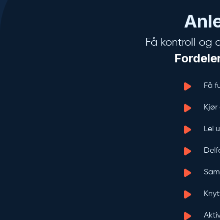
Anle
Få kontroll og 
Fordele
Få f
Kjør
Lei 
Delf
Saml
Knyt
Akti