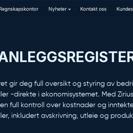
Regnskapskontor
Nyheter
Kontakt oss
Kundes
ANLEGGSREGISTE
t gir deg full oversikt og styring av bedr
ler -direkte i økonomisystemet. Med Ziriu
ten full kontroll over kostnader og inntekt
er, inkludert avskrivning, utleie og produk